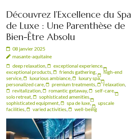
Découvrez l’Excellence du Spa
de Luxe : Une Parenthèse de
Bien-Être Absolu
08 janvier 2025
masante-aquitaine
deep relaxation
,
exceptional experience
,
exceptional products
,
friends gathering
,
high-end
service
,
luxurious ambiance
,
luxury spa
,
personalized care
,
premium treatments
,
relaxation
,
revitalization
,
romantic getaway
,
self-care
,
solo retreat
,
sophisticated amenities
,
sophisticated equipment
,
spa de luxe
,
upscale
facilities
,
varied activities
,
well-being